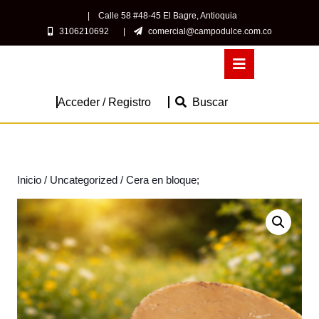
Saltar
|
Calle 58 #48-45 El Bagre, Antioquia
al
3106210692
|
comercial@campodulce.com.co
contenido
Saltar
Botón
al
de
contenido
apertura
Acceder
Acceder / Registro
Buscar
/
Registro
Inicio
/
Uncategorized
/ Cera en bloque;