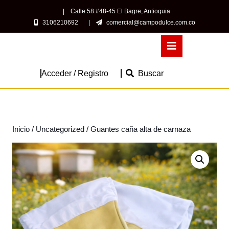
Saltar
|
Calle 58 #48-45 El Bagre, Antioquia
al
3106210692
|
comercial@campodulce.com.co
contenido
Saltar
Botón
al
de
contenido
apertura
Acceder
Acceder / Registro
Buscar
/
Registro
Inicio
/
Uncategorized
/ Guantes caña alta de carnaza