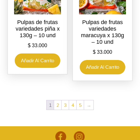
Pulpas de frutas
Pulpas de frutas
variedades piña x
variedades
130g – 10 und
maracuya x 130g
– 10 und
$
33.000
$
33.000
Añadir Al Carrito
Añadir Al Carrito
1
2
3
4
5
→