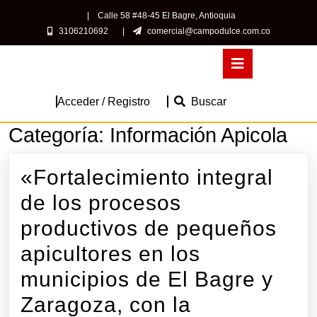
Saltar
|
Calle 58 #48-45 El Bagre, Antioquia
al
3106210692
|
comercial@campodulce.com.co
contenido
Saltar
Botón
al
de
contenido
apertura
Acceder
Acceder / Registro
Buscar
/
Categoría:
Información Apicola
Registro
«Fortalecimiento integral
de los procesos
productivos de pequeños
apicultores en los
municipios de El Bagre y
Zaragoza, con la