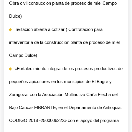
el
Obra civil contruccion planta de proceso de miel Campo
Departamento
Dulce)
de
Invitación abierta a cotizar ( Contratación para
Antioquia.
CODIGO
interventoría de la construcción planta de proceso de miel
2019
Campo Dulce)
-2500006222»
«Fortalecimiento integral de los procesos productivos de
con
pequeños apicultores en los municipios de El Bagre y
el
Zaragoza, con la Asociación Multiactiva Caña Flecha del
apoyo
del
Bajo Cauca- FIBRARTE, en el Departamento de Antioquia.
programa
CODIGO 2019 -2500006222» con el apoyo del programa
Colombia