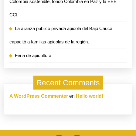
Colombia sostenible, fondo Colombia en Paz y la EEE
sostenible,
CCI.
fondo
Colombia
La alianza público privada apicola del Bajo Cauca
en
capacitó a familias apicolas de la región.
Paz
Feria de apicultura
y
la
Recent Comments
EEE
CCI.
A WordPress Commenter
en
Hello world!