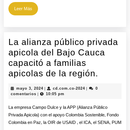
los
Leer
Leer Más
procesos
Más
productivos
de
La alianza público privada
pequeños
apicola del Bajo Cauca
apicultores
capacitó a familias
en
La
apicolas de la región.
los
alianza
municipios
mayo
cd.com.co-
mayo 3, 2024
cd.com.co-2024
0
|
|
público
de
3,
2024
comentarios
10:05 pm
|
2024
privada
El
La empresa Campo Dulce y la APP (Alianza Público
apicola
Bagre
Privada Apicola) con el apoyo Colombia Sostenible, Fondo
Colombia en Paz, la OIR de USAID , el ICA, el SENA, PUM
del
y