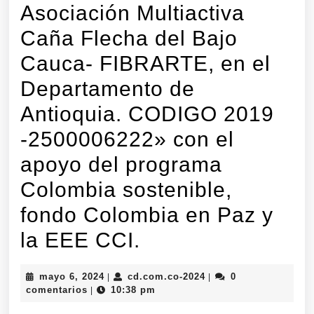
Asociación Multiactiva
Caña Flecha del Bajo
Cauca- FIBRARTE, en el
Departamento de
Antioquia. CODIGO 2019
-2500006222» con el
apoyo del programa
Colombia sostenible,
fondo Colombia en Paz y
«Fortalecimiento
la EEE CCI.
integral
mayo
cd.com.co-
mayo 6, 2024
cd.com.co-2024
0
|
|
de
6,
2024
comentarios
10:38 pm
|
2024