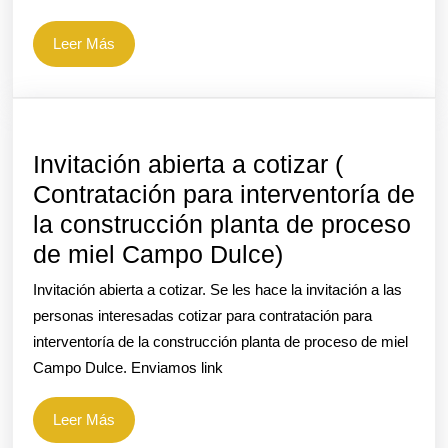
Leer
Leer Más
Más
Invitación abierta a cotizar (
Contratación para interventoría de
la construcción planta de proceso
Invitación
de miel Campo Dulce)
abierta
Invitación abierta a cotizar. Se les hace la invitación a las
a
personas interesadas cotizar para contratación para
cotizar
interventoría de la construcción planta de proceso de miel
Campo Dulce. Enviamos link
(
Contratación
Leer
Leer Más
para
Más