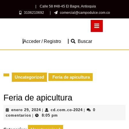
Saltar
|
Calle 58 #48-45 El Bagre, Antioquia
al
3106210692
|
comercial@campodulce.com.co
contenido
Saltar
Botón
al
de
contenido
apertura
Acceder
Acceder / Registro
Buscar
/
Registro
Uncategorized
Feria de apicultura
Feria de apicultura
enero
cd.com.co-
enero 29, 2024
cd.com.co-2024
0
|
|
29,
2024
comentarios
8:05 pm
|
2024