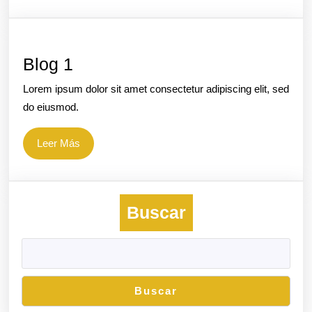
interventoría
de
la
Blog
Blog 1
construcción
1
Lorem ipsum dolor sit amet consectetur adipiscing elit, sed
planta
do eiusmod.
de
proceso
Leer
Leer Más
de
Más
miel
Campo
Buscar
Dulce)
Buscar