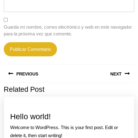
Guarda mi nombre, correo electrónico y web en este navegador
para la próxima vez que comente.
Navegación
PREVIOUS
NEXT
de
entradas
Related Post
Entrada
Siguiente
anterior:
entrada:
Hello
Hello world!
world!
Welcome to WordPress. This is your first post. Edit or
delete it, then start writing!